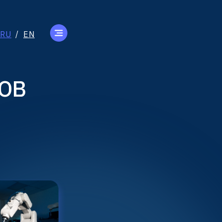
RU
/
EN
ОВ