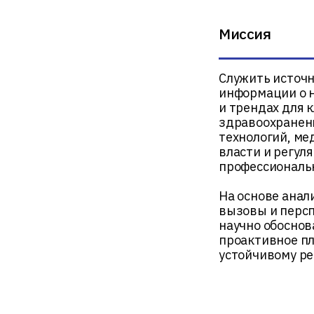
Миссия
Служить источ
информации о 
и трендах для 
здравоохранен
технологий, ме
власти и регул
профессиональн
На основе ана
вызовы и перс
научно обосно
проактивное п
устойчивому р