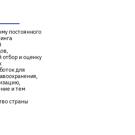
му постоянного
ринга
й
ов,
 отбор и оценку
х
боток для
авоохранения,
изацию,
ние и тем
тво страны