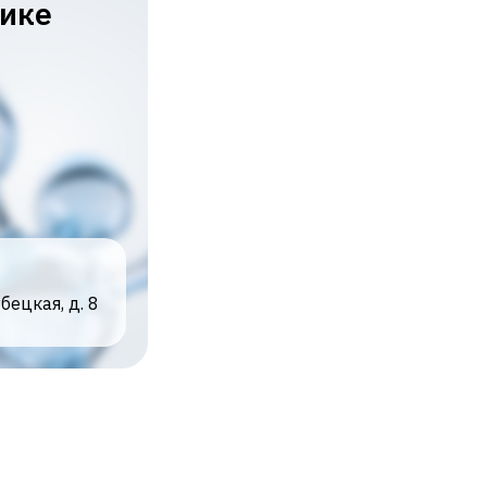
тике
убецкая, д. 8