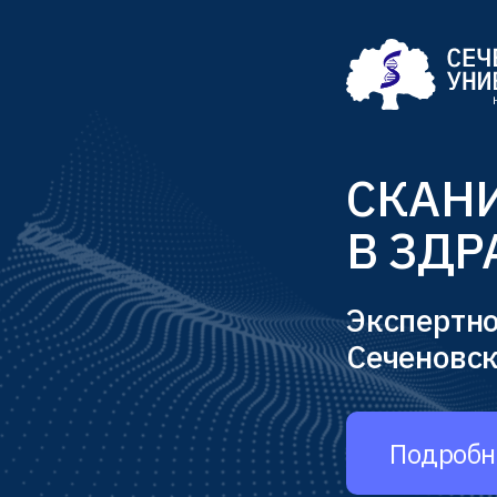
СКАН
В ЗД
Экспертно
Сеченовск
Подробн