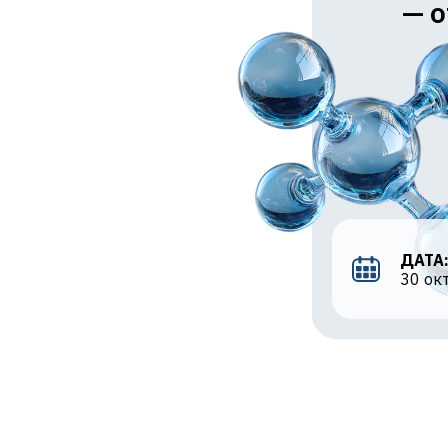
— о
ДАТА
30 ок